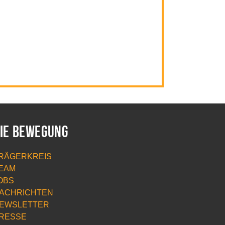
ie Bewegung
RÄGERKREIS
EAM
OBS
ACHRICHTEN
EWSLETTER
RESSE