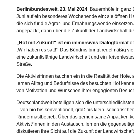
Berlin/bundesweit, 23. Mai 2024
: Bauernhöfe in ganz 
Juni auf ein besonderes Wochenende ein: sie öffnen Hau
die sich für die Agrar- und Ernährungswende einsetzen
angepackt, dann über die Zukunft der Landwirtschaft dis
„Hof mit Zukunft“ ist ein immersives Dialogformat
de
„Wir haben es satt!“. Das Bündnis bringt regelmäßig v
eine zukunftsfähige Landwirtschaft und ein krisenfest
Straße.
Die Aktivist*innen tauchen ein in die Realität der Höfe,
lernen Alltag und Bedürfnisse des besuchten Hof kenne
von Motivation und Wünschen ihrer engagierten Besuc
Deutschlandweit beteiligen sich die unterschiedlichsten
– von bio bis konventionell, groß bis klein, solidarisc
Rindermastbetrieb. Über das gemeinsame Anpacken k
Aktivist*innen in den Austausch, lernen die gegenseit
diskutieren ihre Sicht auf die Zukunft der Landwirtschaf