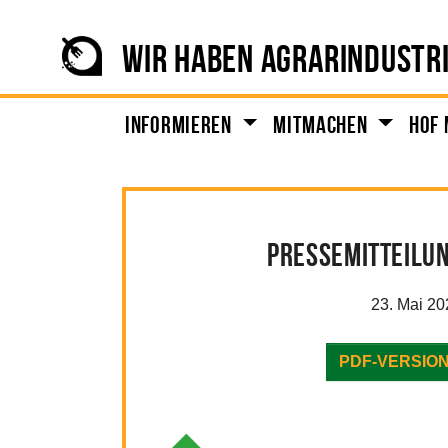
Zum Hauptinhalt springen
Skip to page footer
WIR HABEN AGRARINDUSTRI
Informieren
Mitmachen
Hof 
Pressemitteilu
23. Mai 20
PDF-VERSIO